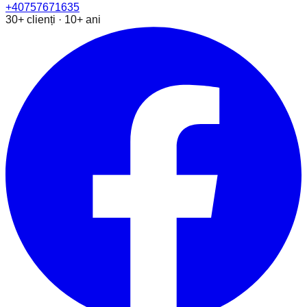
+40757671635
30+ clienți · 10+ ani