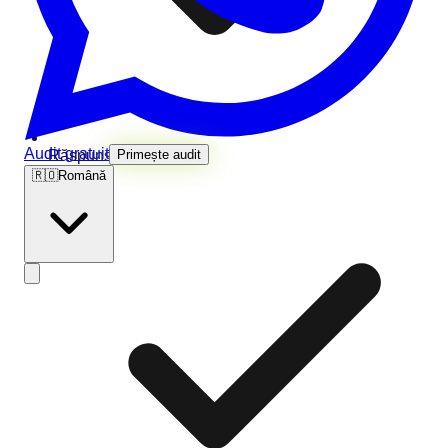
Audit gratuit
Răspuns în 24 de ore
Primește audit
🇷🇴
Română