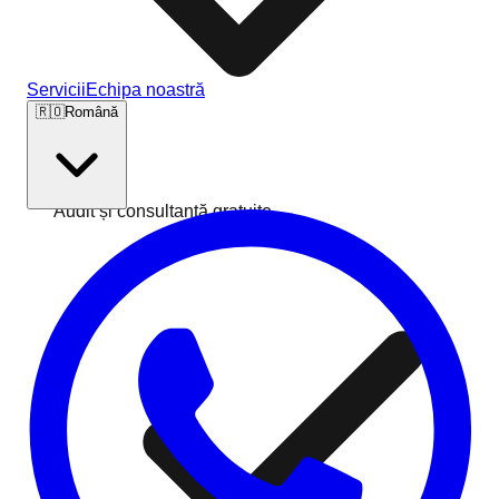
Servicii
Echipa noastră
🇷🇴
Română
Audit și consultanță gratuite