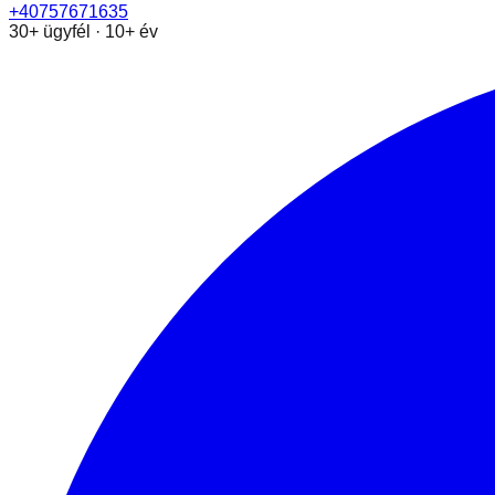
+40757671635
30+ ügyfél · 10+ év