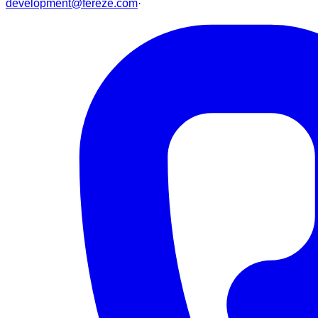
development@fereze.com
·